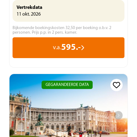
Vertrekdata
11 okt. 2026
Bijkomende boekingskosten 32,50 per boeking o.b.v. 2
personen. Prijs p.p. in 2 pers. kamer.
595.-
v.a.
GEGARANDEERDE DATA