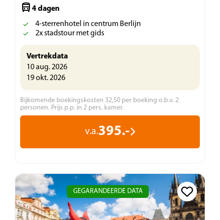
4 dagen
4-sterrenhotel in centrum Berlijn
2x stadstour met gids
Vertrekdata
10 aug. 2026
19 okt. 2026
Bijkomende boekingskosten 32,50 per boeking o.b.v. 2
personen. Prijs p.p. in 2 pers. kamer.
395.-
v.a.
GEGARANDEERDE DATA