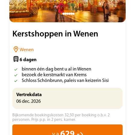
Kerstshoppen in Wenen
Wenen
6 dagen
binnen één dag bent u al in Wenen
bezoek de kerstmarkt van Krems
Schloss Schönbrunn, paleis van keizerin Sisi
Vertrekdata
06 dec. 2026
Bijkomende boekingskosten 32,50 per boeking o.b.v. 2
personen. Prijs p.p. in 2 pers. kamer.
629.-
v.a.