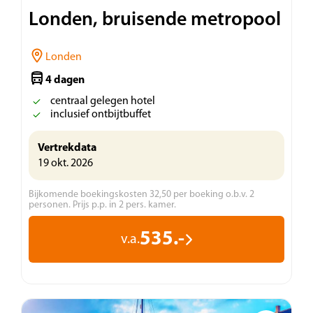
Londen, bruisende metropool
Londen
4 dagen
centraal gelegen hotel
inclusief ontbijtbuffet
Vertrekdata
19 okt. 2026
Bijkomende boekingskosten 32,50 per boeking o.b.v. 2
personen. Prijs p.p. in 2 pers. kamer.
535.-
v.a.