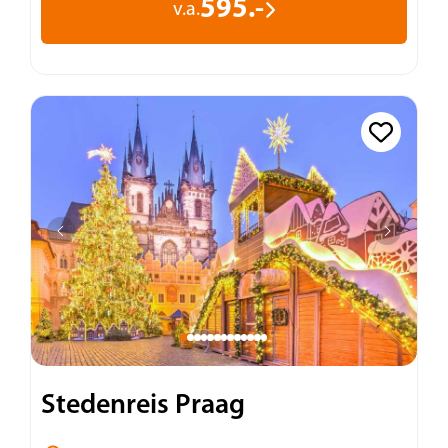
595.-
v.a.
Stedenreis Praag