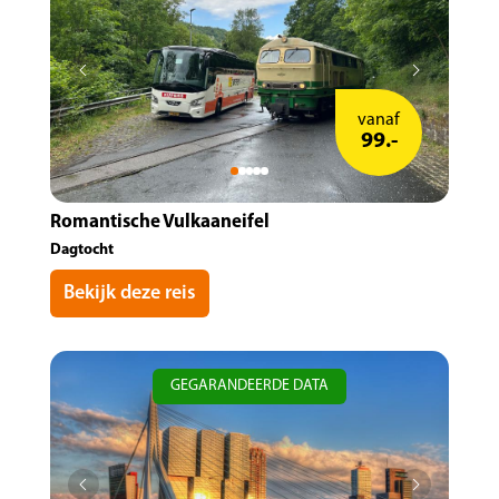
vanaf
99.-
Romantische Vulkaaneifel
Dagtocht
Bekijk deze reis
GEGARANDEERDE DATA