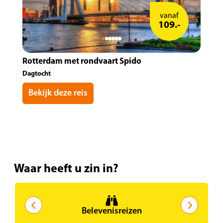
vanaf
109.-
Rotterdam met rondvaart Spido
Dagtocht
Bekijk deze reis
Waar heeft u zin in?
Belevenisreizen