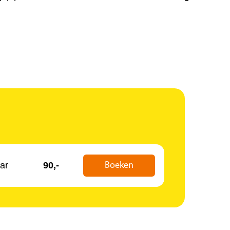
ar
90,-
Boeken