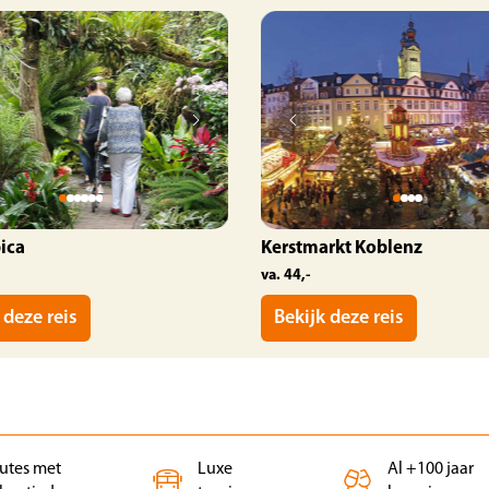
ica
Kerstmarkt Koblenz
va. 44,-
 deze reis
Bekijk deze reis
outes met
Luxe
Al +100 jaar