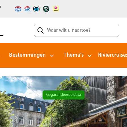
n
n
Bestemmingen
Thema's
Riviercruise
Gegarandeerde data