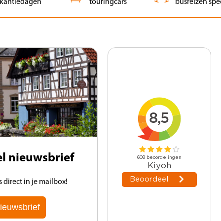
kantiedagen
touringcars
busreizen spec
vel nieuwsbrief
direct in je mailbox!
ieuwsbrief