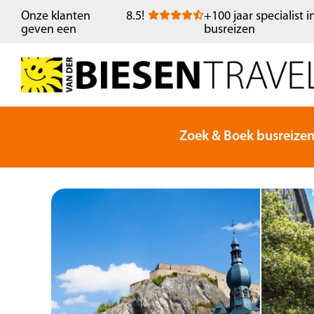
Onze klanten
8.5
!
+100 jaar specialist i
geven een
busreizen
Zoek & Boek busreize