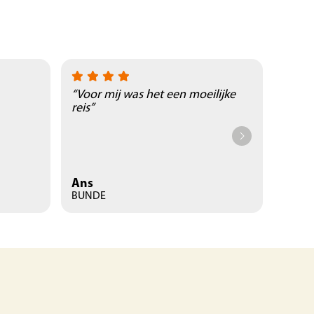
“Voor mij was het een moeilijke
“Prac
reis”
natuu
Ans
René
BUNDE
Landg