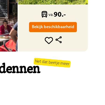
90.-
va.
Bekijk beschikbaarheid
Net dat beetje meer
rdennen