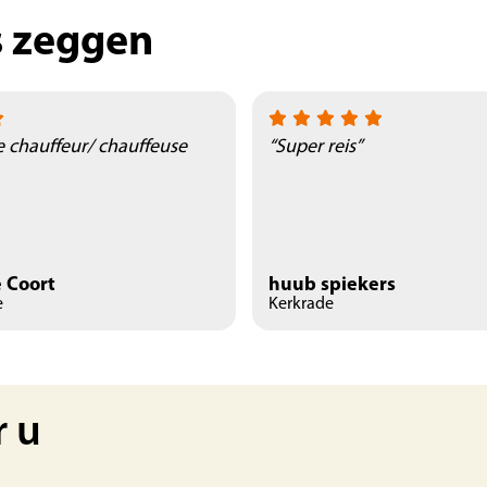
s zeggen
e chauffeur/ chauffeuse
“Super reis”
 Coort
huub spiekers
e
Kerkrade
r u