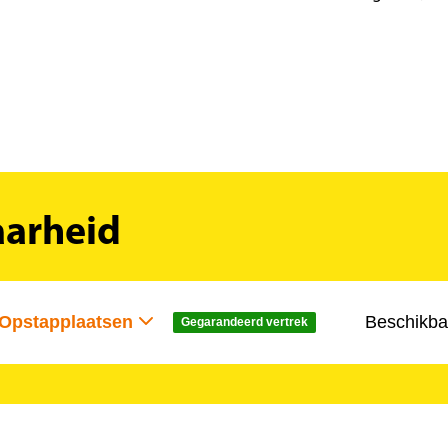
aarheid
Opstapplaatsen
Beschikba
Gegarandeerd vertrek