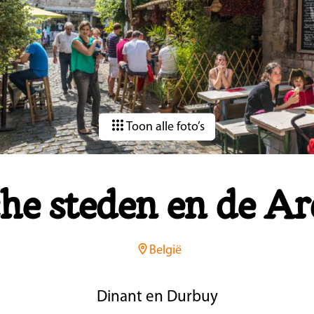
Toon alle foto’s
che steden en de A
België
Dinant en Durbuy