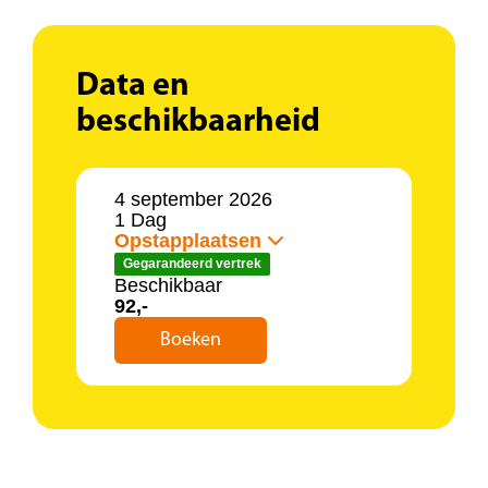
Reisprogramma:
11.00 uur: aankomst in Pairi Daiza
Data en
18.00 uur: aanvang terugreis
beschikbaarheid
4 september 2026
1 Dag
Opstapplaatsen
Gegarandeerd vertrek
Beschikbaar
92,-
Boeken