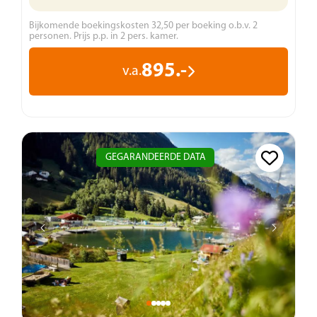
Bijkomende boekingskosten 32,50 per boeking o.b.v. 2
personen. Prijs p.p. in 2 pers. kamer.
895.-
v.a.
GEGARANDEERDE DATA