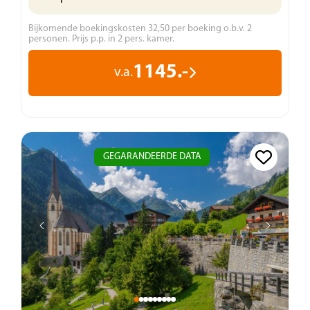
Bijkomende boekingskosten 32,50 per boeking o.b.v. 2
personen. Prijs p.p. in 2 pers. kamer.
1145.-
v.a.
GEGARANDEERDE DATA