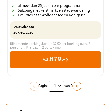
al meer dan 25 jaar in ons programma
Salzburg met kerstmarkt en stadswandeling
Excursies naar Wolfgangsee en Königssee
Vertrekdata
20 dec. 2026
Bijkomende boekingskosten 32,50 per boeking o.b.v. 2
personen. Prijs p.p. in 2 pers. kamer.
879.-
v.a.
Pagina
van 2