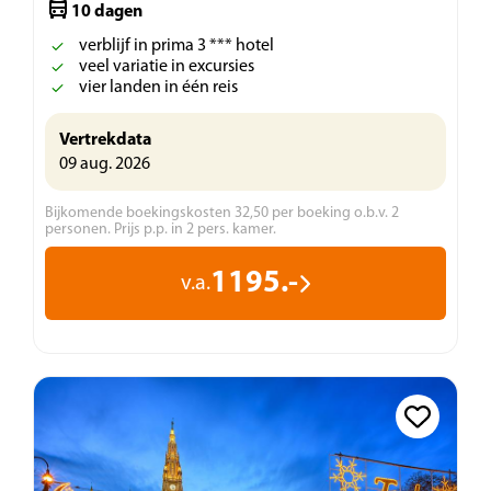
10 dagen
verblijf in prima 3 *** hotel
veel variatie in excursies
vier landen in één reis
Vertrekdata
09 aug. 2026
Bijkomende boekingskosten 32,50 per boeking o.b.v. 2
personen. Prijs p.p. in 2 pers. kamer.
1195.-
v.a.