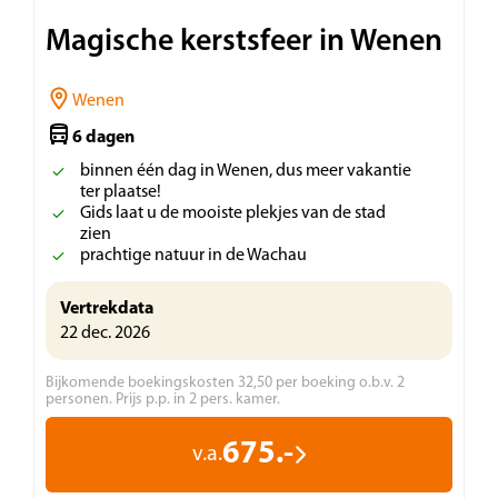
Magische kerstsfeer in Wenen
Wenen
6 dagen
binnen één dag in Wenen, dus meer vakantie
ter plaatse!
Gids laat u de mooiste plekjes van de stad
zien
prachtige natuur in de Wachau
Vertrekdata
22 dec. 2026
Bijkomende boekingskosten 32,50 per boeking o.b.v. 2
personen. Prijs p.p. in 2 pers. kamer.
675.-
v.a.