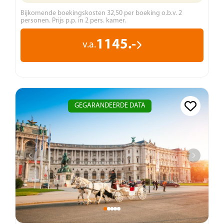
Bijkomende boekingskosten 32,50 per boeking o.b.v. 2
personen. Prijs p.p. in 2 pers. kamer.
1145.-
v.a.
GEGARANDEERDE DATA