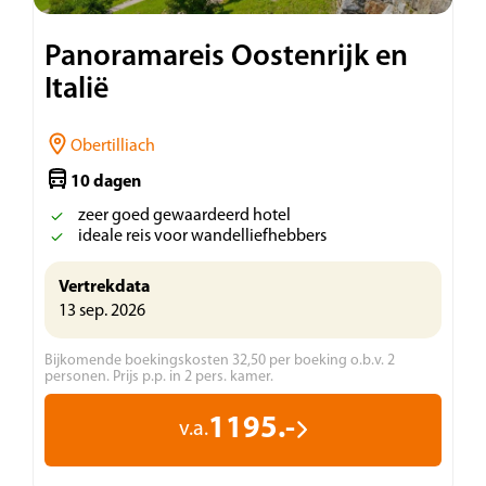
Panoramareis Oostenrijk en
Italië
Obertilliach
10 dagen
zeer goed gewaardeerd hotel
ideale reis voor wandelliefhebbers
Vertrekdata
13 sep. 2026
Bijkomende boekingskosten 32,50 per boeking o.b.v. 2
personen. Prijs p.p. in 2 pers. kamer.
1195.-
v.a.