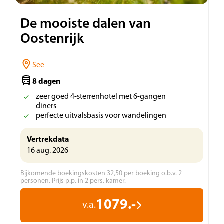
De mooiste dalen van
Oostenrijk
See
8 dagen
zeer goed 4-sterrenhotel met 6-gangen
diners
perfecte uitvalsbasis voor wandelingen
Vertrekdata
16 aug. 2026
Bijkomende boekingskosten 32,50 per boeking o.b.v. 2
personen. Prijs p.p. in 2 pers. kamer.
1079.-
v.a.