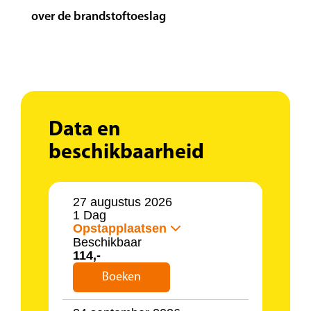
16.00 uur: aankomst in Monschau
over de brandstoftoeslag
19.00 uur: diner
Data en
beschikbaarheid
27 augustus 2026
1 Dag
Opstapplaatsen
Beschikbaar
114,-
Boeken