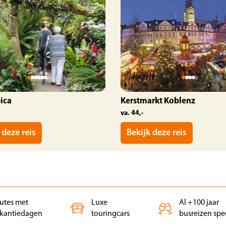
ica
Kerstmarkt Koblenz
va. 44,-
 deze reis
Bekijk deze reis
outes met
Luxe
Al +100 jaar
kantiedagen
touringcars
busreizen spec