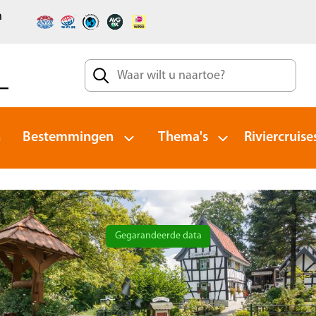
n
n
Bestemmingen
Thema's
Riviercruise
Gegarandeerde data