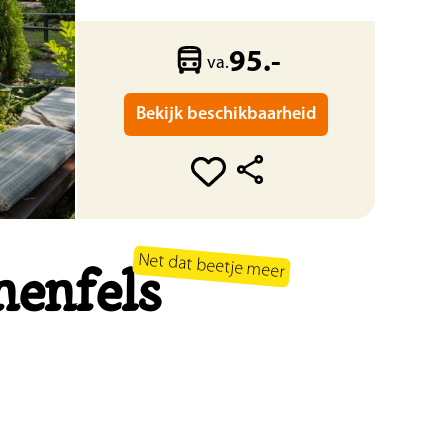
95.-
va.
Bekijk beschikbaarheid
Net dat beetje meer
henfels