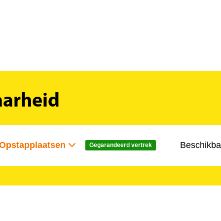
aarheid
Opstapplaatsen
Beschikba
Gegarandeerd vertrek