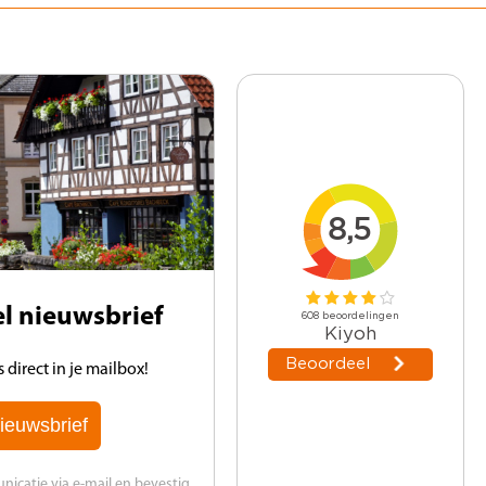
vel nieuwsbrief
direct in je mailbox!
ieuwsbrief
catie via e-mail en bevestig