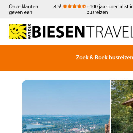
Onze klanten
8.5
!
+100 jaar specialist i
geven een
busreizen
Zoek & Boek busreize