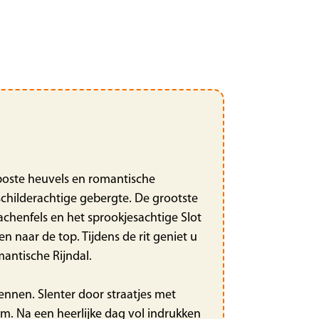
boste heuvels en romantische
schilderachtige gebergte. De grootste
chenfels en het sprookjesachtige Slot
n naar de top. Tijdens de rit geniet u
antische Rijndal.
ennen. Slenter door straatjes met
um. Na een heerlijke dag vol indrukken