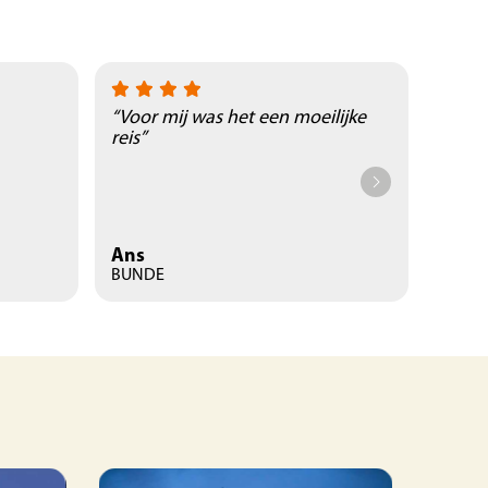
“Voor mij was het een moeilijke
“Prac
reis”
natuu
Ans
René
BUNDE
Landg