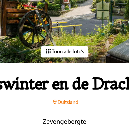
Toon alle foto’s
winter en de Drac
Duitsland
Zevengebergte