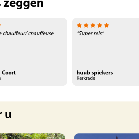
s zeggen
e chauffeur/ chauffeuse
“Super reis”
 Coort
huub spiekers
e
Kerkrade
r u