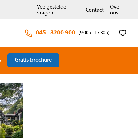
Veelgestelde
Over
Contact
vragen
ons
045 - 8200 900
(9:00u - 17:30u)
s
Gratis brochure