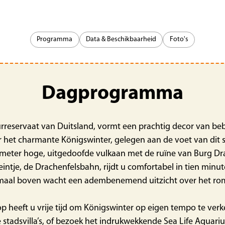
Programma
Data & Beschikbaarheid
Foto's
Dagprogramma
rreservaat van Duitsland, vormt een prachtig decor van be
ar het charmante Königswinter, gelegen aan de voet van dit 
1 meter hoge, uitgedoofde vulkaan met de ruïne van Burg Dra
ntje, de Drachenfelsbahn, rijdt u comfortabel in tien minute
maal boven wacht een adembenemend uitzicht over het rom
 heeft u vrije tijd om Königswinter op eigen tempo te verk
 stadsvilla’s, of bezoek het indrukwekkende Sea Life Aquari