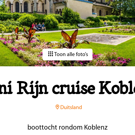
Toon alle foto’s
i Rijn cruise Kob
Duitsland
boottocht rondom Koblenz