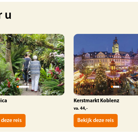
r u
ica
Kerstmarkt Koblenz
va. 44,-
 deze reis
Bekijk deze reis