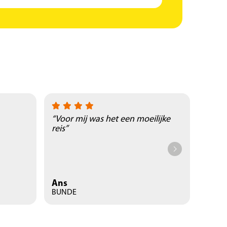
“Voor mij was het een moeilijke
“Prac
reis”
natuu
Ans
René
BUNDE
Landg