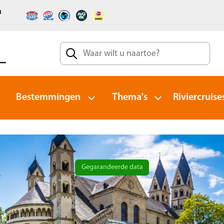
n
n
Bestemmingen
Thema's
Riviercruise
Gegarandeerde data