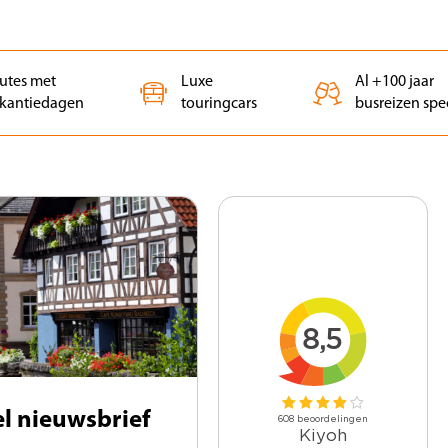
outes met
Luxe
Al +100 jaar
kantiedagen
touringcars
busreizen spec
vel nieuwsbrief