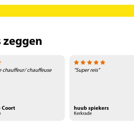
s zeggen
e chauffeur/ chauffeuse
“Super reis”
 Coort
huub spiekers
e
Kerkrade