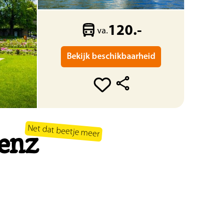
120.-
va.
Bekijk beschikbaarheid
Net dat beetje meer
lenz