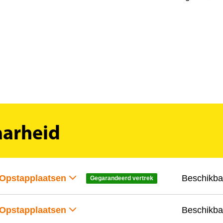
aarheid
Opstapplaatsen
Beschikba
Gegarandeerd vertrek
Opstapplaatsen
Beschikba