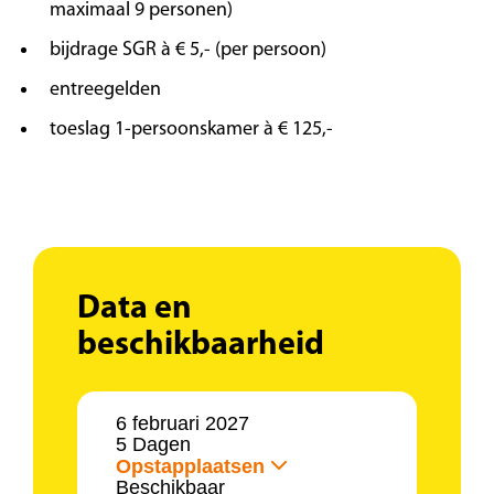
maximaal 9 personen)
de parel van Tirol. Kufstein is sinds oudsher een
toeristische plaats en beschikt over een
bijdrage SGR à € 5,- (per persoon)
interessant en cultureel centrum. Het
entreegelden
middelpunt van de stad is de vesting.
toeslag 1-persoonskamer à € 125,-
Dag 5 | Terugreis
Na het ontbijt vertrekken we uit Beieren en
rijden we terug naar Nederland.
Data en
beschikbaarheid
6 februari 2027
5 Dagen
Opstapplaatsen
Beschikbaar