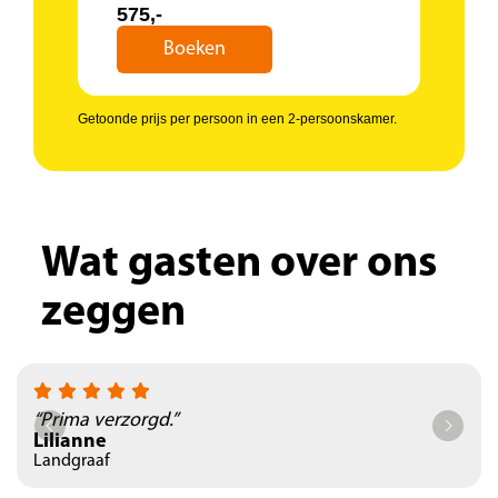
575,-
Boeken
Getoonde prijs per persoon in een 2-persoonskamer.
Wat gasten over ons
zeggen
“Prima verzorgd.”
Lilianne
Landgraaf