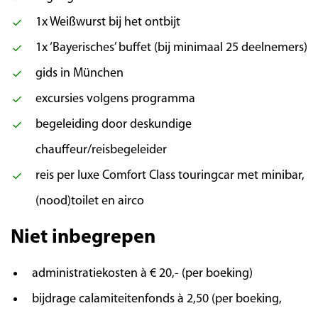
grootste stadsparken ter wereld. Wandel door
1x Weißwurst bij het ontbijt
de groene lanen, ontspan aan de oevers van
1x ‘Bayerisches’ buffet (bij minimaal 25 deelnemers)
de riviertjes en geniet van de rust die hier
midden in het hart van de stad heerst.
gids in München
excursies volgens programma
Dag 4 | Tegernsee en Kufstein
begeleiding door deskundige
chauffeur/reisbegeleider
Het opvallendste gebouw aan de Tegernsee is
het voormalige Benedictijner klooster in het
reis per luxe Comfort Class touringcar met minibar,
gelijknamige dorp. Hier is de bierbrouwerij met
(nood)toilet en airco
Biergarten ‘Herzogliches Bräustüberl’ in
gevestigd. U kunt in het dorp heerlijk
Niet inbegrepen
wandelen over de promenade en genieten van
het prachtige uitzicht op één van de terrasjes.
administratiekosten à € 20,- (per boeking)
Langs de bekende Achensee rijden we
bijdrage calamiteitenfonds à 2,50 (per boeking,
Oostenrijk in. Via Wörgl gaan we naar Kufstein,