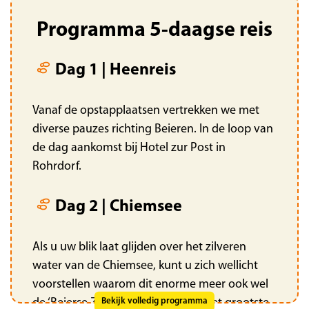
Programma 5-daagse reis
Dag 1 | Heenreis
Vanaf de opstapplaatsen vertrekken we met
diverse pauzes richting Beieren. In de loop van
de dag aankomst bij Hotel zur Post in
Rohrdorf.
Dag 2 | Chiemsee
Als u uw blik laat glijden over het zilveren
water van de Chiemsee, kunt u zich wellicht
voorstellen waarom dit enorme meer ook wel
de ‘Beierse Zee’ wordt genoemd. Het grootste
Bekijk volledig programma