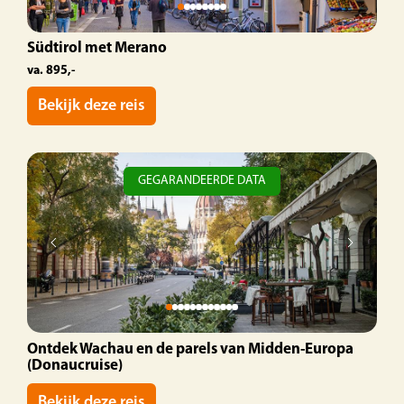
Dag 8 | Terugreis
Südtirol met Merano
Na het ontbijt reizen we terug naar Nederland
va. 895,-
met voldoende pauzestops onderweg.
Bekijk deze reis
GEGARANDEERDE DATA
Ontdek Wachau en de parels van Midden-Europa
(Donaucruise)
Bekijk deze reis