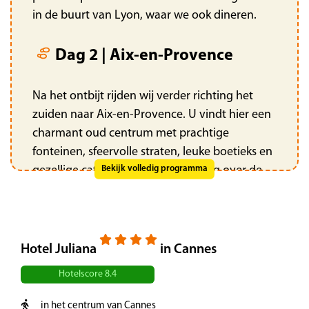
in de buurt van Lyon, waar we ook dineren.
Dag 2 | Aix-en-Provence
Na het ontbijt rijden wij verder richting het
zuiden naar Aix-en-Provence. U vindt hier een
charmant oud centrum met prachtige
fonteinen, sfeervolle straten, leuke boetieks en
gezellige cafés. Maak een wandeling over de
Bekijk volledig programma
Mirabeaupromenade, de mooiste promenade
van de Provence met prachtige oude
herenhuizen. Vergeet niet van de lokale
lekkernij ‘calissons’ te proeven. Dit is een
Hotel Juliana
in Cannes
ruitvormig snoepje van gekonfijte meloen,
Hotelscore 8.4
amandelpoeder, honing en suikerglazuur.
Vervolgens rijden we verder richting Hotel
in het centrum van Cannes