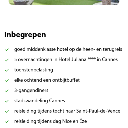
olijfbomen aan de voet van de Baous-heuvels,
torent boven de okergele daken een sierlijke
klokkentoren uit – een parel van het Niçoise
achterland. Vervolgens brengen we een
Inbegrepen
bezoek aan het schilderachtige
kunstenaarsdorp Saint-Paul-de-Vence, één van
goed middenklasse hotel op de heen- en terugreis
de mooiste plekjes van de regio. Vooral in het
rustige laagseizoen kunt u hier in alle rust
5 overnachtingen in Hotel Juliana **** in Cannes
dwalen door de smalle straatjes en de
toeristenbelasting
charmante galerieën van lokale kunstenaars
elke ochtend een ontbijtbuffet
ontdekken.
3-gangendiners
Dag 4 | Nice – Éze
stadswandeling Cannes
reisleiding tijdens tocht naar Saint-Paul-de-Vence
Vandaag beginnen we met een
reisleiding tijdens dag Nice en Éze
stadswandeling door Nice, waarbij wij de