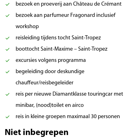
belangrijkste bezienswaardigheden van deze
bezoek en proeverij aan Château de Crémant
kuststad ontdekken. De oude stad, met de
bezoek aan parfumeur Fragonard inclusief
kleurrijke en de smalle, Italiaans aandoende
workshop
straatjes, betovert door haar mediterrane
charme. Wandel langs de Place Masséna, de
reisleiding tijdens tocht Saint-Tropez
Promenade du Paillon en de beroemde
boottocht Saint-Maxime – Saint-Tropez
Promenade des Anglais, de strandboulevard
excursies volgens programma
van Engelse oorsprong. ’s Middags brengen we
een bezoek aan het wijnhuis Château de
begeleiding door deskundige
Crémant, gelegen boven Nice. Het prachtige
chauffeur/reisbegeleider
landgoed is op zich al een bezoek waard. Na
reis per nieuwe Diamantklasse touringcar met
een korte rondleiding door de wijnkelders kunt
u genieten van een proeverij van drie wijnen.
minibar, (nood)toilet en airco
Als afsluiting rijden we naar het kleine dorpje
reis in kleine groepen maximaal 30 personen
Éze, waar de gerenommeerde parfumeur
Fragonard zijn heerlijke geuren en cosmetica
Niet inbegrepen
produceert. Een bezoek aan het bedrijf,