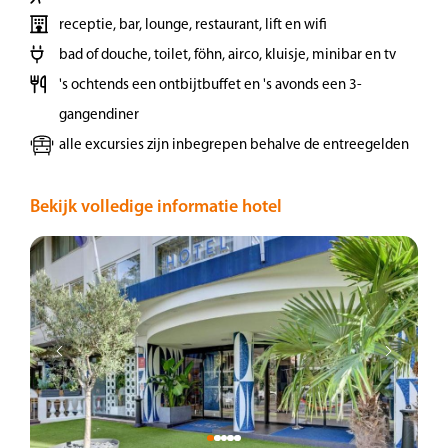
Juliana in Cannes.
receptie, bar, lounge, restaurant, lift en wifi
bad of douche, toilet, föhn, airco, kluisje, minibar en tv
Dag 3 | Cannes - Provençaalse
's ochtends een ontbijtbuffet en 's avonds een 3-
achterland
gangendiner
alle excursies zijn inbegrepen behalve de entreegelden
Na het ontbijt ontmoet u uw gids bij het hotel
voor een ontspannen wandeling langs de
Bekijk volledige informatie hotel
hoogtepunten van Cannes. Geniet van een
tocht langs de zonovergoten stranden en de
wereldberoemde Boulevard de la Croisette. ‘s
Middags gaat de reis verder naar het
betoverende Provençaalse achterland. Als
eerste bezoeken we Vence, dit middeleeuwse
stadje aan de Côte d’Azur charmeert met
smalle straatjes, sfeervolle pleinen en het
zachte geruis van fonteinen. Omringd door