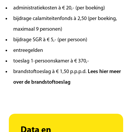
inclusief een korte workshop parfum maken,
administratiekosten à € 20,- (per boeking)
sluit het dagprogramma feestelijk af.
bijdrage calamiteitenfonds à 2,50 (per boeking,
maximaal 9 personen)
Dag 5 | Vrije dag
bijdrage SGR à € 5,- (per persoon)
Vandaag heeft u de tijd om Cannes op eigen
entreegelden
tempo te verkennen. Wandel over de
toeslag 1-persoonskamer à € 370,-
boulevard de la Croisette, strijk neer op een
brandstoftoeslag à € 1,50 p.p.p.d.
Lees hier meer
terrasje voor een kop koffie, of geniet gewoon
van de sfeer van de stad.
over de brandstoftoeslag
Dag 6 | Saint-Tropez
Vandaag ontdekken wij het charmante en luxe
stadje Saint-Tropez, dat in de jaren 1960
Data en
bekend werd door de acteur Louis de Funès,