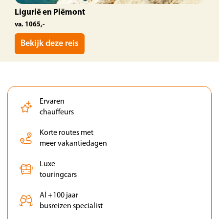
Ligurië en Piëmont
va. 1065,-
Bekijk deze reis
Ervaren
chauffeurs
Korte routes met
meer vakantiedagen
Luxe
touringcars
Al +100 jaar
busreizen specialist