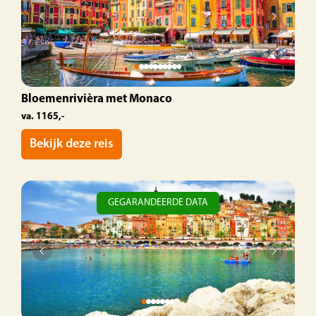
Bloemenrivièra met Monaco
va. 1165,-
Bekijk deze reis
GEGARANDEERDE DATA