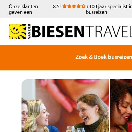
Onze klanten
8.5
!
+100 jaar specialist i
geven een
busreizen
Zoek & Boek busreize