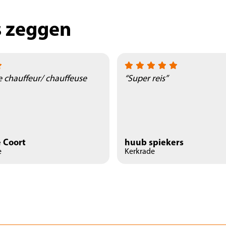
s zeggen
e chauffeur/ chauffeuse
“Super reis”
 Coort
huub spiekers
e
Kerkrade