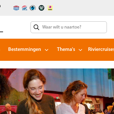
n
n
Bestemmingen
Thema's
Riviercruise