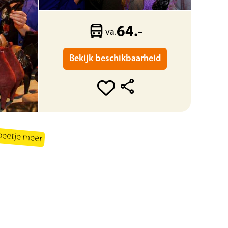
64.-
va.
Bekijk beschikbaarheid
beetje meer