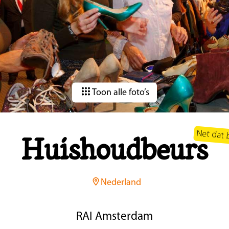
Toon alle foto’s
Net dat 
Huishoudbeurs
Nederland
RAI Amsterdam