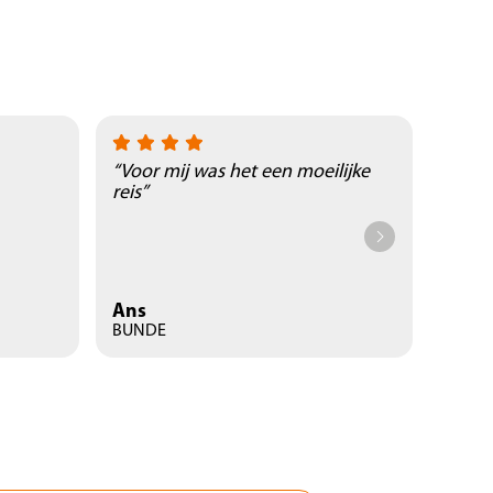
“Voor mij was het een moeilijke
“Prac
reis”
natuu
Ans
René
BUNDE
Landg