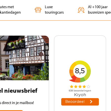
outes met
Luxe
Al +100 jaar
kantiedagen
touringcars
busreizen spec
vel nieuwsbrief
direct in je mailbox!