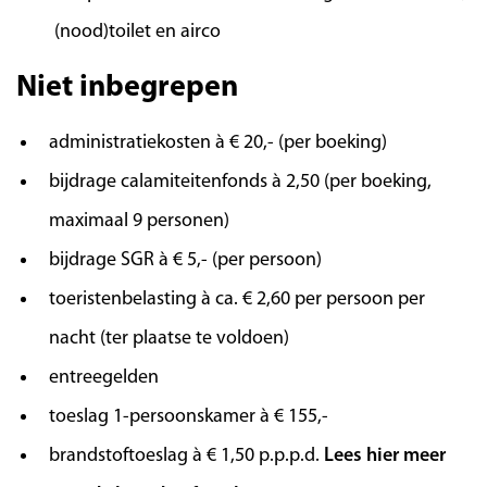
Alpen, de Zillertaler Alpen en – bij helder weer
(nood)toilet en airco
– de toppen van de Dolomieten. Deze
Niet inbegrepen
wandeling duurt ca. 3 uur.
administratiekosten à € 20,- (per boeking)
Dag 6 | Vrije dag
bijdrage calamiteitenfonds à 2,50 (per boeking,
Geniet vandaag van een vrije dag die u naar
maximaal 9 personen)
eigen inzicht kunt inplannen. Maak
bijdrage SGR à € 5,- (per persoon)
bijvoorbeeld gebruik van de sauna of bezoek
toeristenbelasting à ca. € 2,60 per persoon per
het dorpscentrum met zijn traditionele Tiroolse
charme, met gezellige cafés, restaurants en
nacht (ter plaatse te voldoen)
historische gebouwen. U kunt ook gebruik
entreegelden
maken van de gastenkaart en per S-Bahn een
toeslag 1-persoonskamer à € 155,-
bezoek brengen aan Innsbruck of het Brenner
Outlet Center.
brandstoftoeslag à € 1,50 p.p.p.d.
Lees hier meer