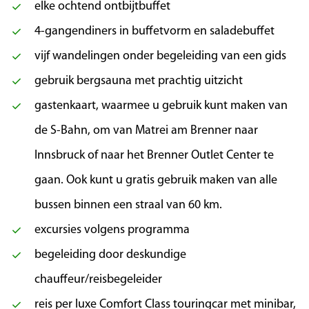
elke ochtend ontbijtbuffet
Geislerspitzen. De wandeling combineert
4-gangendiners in buffetvorm en saladebuffet
afwisselende landschappen, traditionele
alpenboerderijen en een authentieke
vijf wandelingen onder begeleiding van een gids
bergsfeer. Deze wandeling is afwisselend
gebruik bergsauna met prachtig uitzicht
uitdagend en duurt ca. 3 uur.
gastenkaart, waarmee u gebruik kunt maken van
Dag 5 | Wandeling naar de
de S-Bahn, om van Matrei am Brenner naar
Sattelberg
Innsbruck of naar het Brenner Outlet Center te
gaan. Ook kunt u gratis gebruik maken van alle
Vandaag trekken we omhoog naar de
bussen binnen een straal van 60 km.
Sattelberg, op 2.115 m, gelegen op de grens
excursies volgens programma
tussen Oostenrijk en Italië. Onderweg passeert
u het prachtige almgebied Sattelbergalm,
begeleiding door deskundige
ideaal voor een korte rustpauze. Vanaf de top
chauffeur/reisbegeleider
van de Sattelberg heeft u een prachtig uitzicht
reis per luxe Comfort Class touringcar met minibar,
over de omliggende bergwereld: de Stubaier