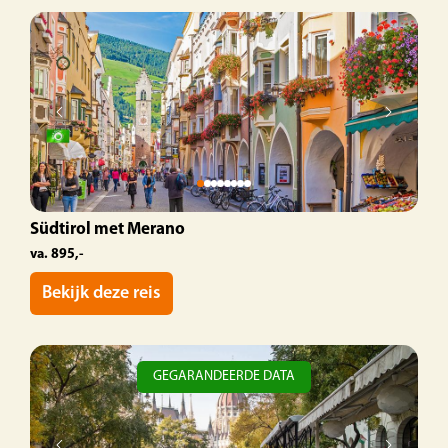
Südtirol met Merano
va. 895,-
Bekijk deze reis
GEGARANDEERDE DATA