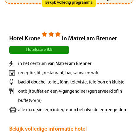
Bekijk volledig programma
krijgen we een introductie. Vandaag maken we
een begeleide wandeling van ca. 3 uur langs
diverse bronnen. De wandeling is over het
algemeen zeer goed te doen. Onderweg
Hotel Krone
in Matrei am Brenner
passeren we dennenbossen, weiden, heldere
bergbeekjes en kleine rustplekken. Tijdens de
Hotelscore 8.6
wandeling komen we langs Mutterwasser, een
oude bron die al eeuwen als krachtplaats
in het centrum van Matrei am Brenner
wordt gezien.
receptie, lift, restaurant, bar, sauna en wifi
bad of douche, toilet, föhn, televisie, telefoon en kluisje
Dag 3 | Wandeling Navis
ontbijtbuffet en een 4-gangendiner (gerserveerd of in
Alpenweide
buffetvorm)
alle excursies zijn inbegrepen behalve de entreegelden
Vandaag staat de Navis Alpenweide
rondwandeling op het programma. Deze
Bekijk volledige informatie hotel
wandeling duurt ca. 4 uur en leidt ons door