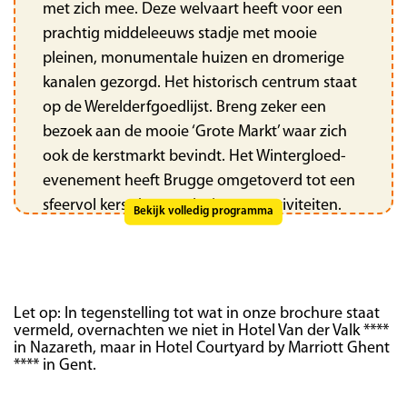
met zich mee. Deze welvaart heeft voor een
prachtig middeleeuws stadje met mooie
pleinen, monumentale huizen en dromerige
kanalen gezorgd. Het historisch centrum staat
op de Werelderfgoedlijst. Breng zeker een
bezoek aan de mooie ‘Grote Markt’ waar zich
ook de kerstmarkt bevindt. Het Wintergloed-
evenement heeft Brugge omgetoverd tot een
sfeervol kerstdecor vol winterse activiteiten.
Bekijk volledig programma
Naast al het moois dat er te zien is, kunnen
bezoekers overal genieten van de beroemde
Belgische specialiteiten. Brugge is daarbij een
waar paradijs voor chocoladeliefhebbers – met
Let op: In tegenstelling tot wat in onze brochure staat
meer dan 50 chocolatiers die hun lekkernijen
vermeld, overnachten we niet in Hotel Van der Valk ****
in Nazareth, maar in Hotel Courtyard by Marriott Ghent
aanbieden. In de late namiddag verlaten we
**** in Gent.
Brugge en rijden we in circa een uur naar
Nazareth-Gent voor de overnachting.