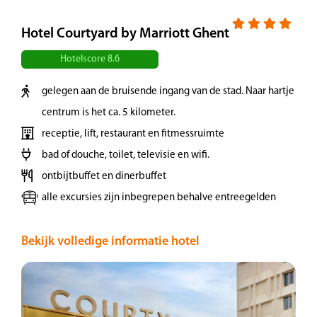
Hotel Courtyard by Marriott Ghent
Dag 2 | Gent
Hotelscore 8.6
De stad ligt aan de samenvloeiing van de Leie
gelegen aan de bruisende ingang van de stad. Naar hartje
en de Schelde. Na Antwerpen, heeft Gent de
centrum is het ca. 5 kilometer.
grootste haven van België en een belangrijk
receptie, lift, restaurant en fitmessruimte
industrieel centrum. Ook de universiteit zorgt
voor een zekere levendigheid in de stad. Het
bad of douche, toilet, televisie en wifi.
centrum wordt doorkruist door kanalen
ontbijtbuffet en dinerbuffet
waarlangs prachtige historische gebouwen
alle excursies zijn inbegrepen behalve entreegelden
staan. In de Sint-Baafs kathedraal hangt een
van de belangrijkste kunstwerken van Europa:
Bekijk volledige informatie hotel
het 15e-eeuwse veelluik ‘Het Lam Gods’ van de
gebroeders Van Eijk. De authentieke gezellige
kerstmarkt bevindt zich in het historische hart
van de stad en heeft meer dan 150 houten