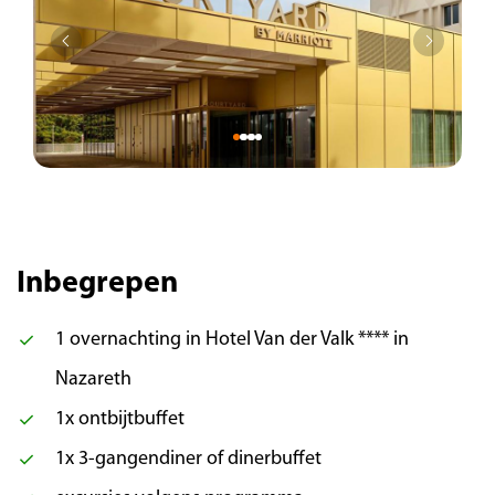
kraampjes. Struin langs de kraampjes met
hapjes en drankjes, leuke hebbedingen en
authentieke ambachten. In de namiddag rijden
we terug naar de opstapplaatsen in Nederland.
Inbegrepen
1 overnachting in Hotel Van der Valk **** in
Nazareth
1x ontbijtbuffet
1x 3-gangendiner of dinerbuffet