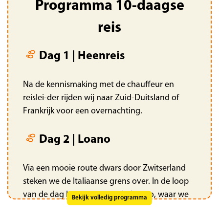
Programma 10-daagse
reis
Dag 1 | Heenreis
Na de kennismaking met de chauffeur en
reislei-der rijden wij naar Zuid-Duitsland of
Frankrijk voor een overnachting.
Dag 2 | Loano
Via een mooie route dwars door Zwitserland
steken we de Italiaanse grens over. In de loop
van de dag komen we aan in Loano, waar we
Bekijk volledig programma
verwelkomd worden met een drankje en zeven