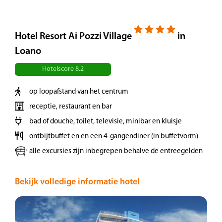
nachten zullen verblijven.
Dag 3 | Monaco
Hotel Resort Ai Pozzi Village
in
Loano
We steken de grens over en bezoeken het
Hotelscore 8.2
Vorstendom Monaco. Tijdens de wandeling
door de oude stad met onze gids, zien we
op loopafstand van het centrum
onder andere de kathedraal en lopen we langs
receptie, restaurant en bar
het prinselijk paleis. Vervolgens heeft u vrije
bad of douche, toilet, televisie, minibar en kluisje
tijd. Slenter door de historische straatjes met
ontbijtbuffet en en een 4-gangendiner (in buffetvorm)
kleine winkeltjes, cafés en terrassen. Geniet van
alle excursies zijn inbegrepen behalve de entreegelden
het uitzicht over de haven en de Middellandse
Zee. Een andere aanrader is een rit met het
toeristisch treintje, waarbij u door de haven en
Bekijk volledige informatie hotel
langs Monte Carlo’s beroemde casino rijdt
(kosten circa € 12,-).