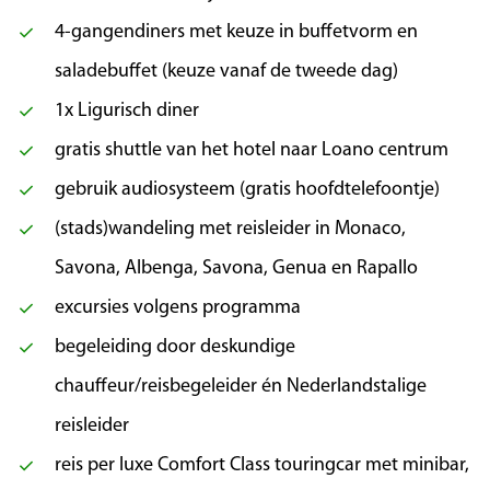
palmbomen en prachtige villa’s. Deze weelde
4-gangendiners met keuze in buffetvorm en
staat in groot contrast met de smalle steile
steegjes in de oude stad. Onder leiding van
saladebuffet (keuze vanaf de tweede dag)
onze eigen gids maken we een
1x Ligurisch diner
stadswandeling. Na het bezoek aan San Remo,
gratis shuttle van het hotel naar Loano centrum
rijden we landinwaarts naar Dolceacqua. Dit
sfeervolle dorpje met levendige sfeer is
gebruik audiosysteem (gratis hoofdtelefoontje)
gelegen op een klif en vormde de inspiratie
(stads)wandeling met reisleider in Monaco,
voor Claude Monet’s schilderij Le Chateau de
Savona, Albenga, Savona, Genua en Rapallo
Dolceacqua. We rijden via een prachtige
kustroute terug naar het hotel.
excursies volgens programma
begeleiding door deskundige
Dag 6 | Vrije dag
chauffeur/reisbegeleider én Nederlandstalige
reisleider
Een vrije dag om lekker te genieten. Bezoek
het gezellige historische centrum van Loano
reis per luxe Comfort Class touringcar met minibar,