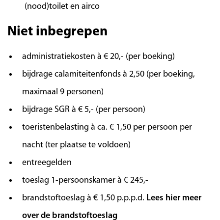
vol oude monumenten, de leukste winkeltjes
(nood)toilet en airco
en sfeervolle restaurants. Ook de boulevard is
een echte aanrader. Hier kunt u heerlijk
Niet inbegrepen
uitwaaien langs het strand onder de prachtige
palmbomen. Ook kunt u vanaf het centrum
administratiekosten à € 20,- (per boeking)
van Loano met de trein naar de gezellige
bijdrage calamiteitenfonds à 2,50 (per boeking,
badplaats Alassio reizen (kosten circa € 10,-
maximaal 9 personen)
retour). Het oude centrum is een labyrint van
smalle straatjes met kleurrijke huizen, winkels
bijdrage SGR à € 5,- (per persoon)
en gezellige restaurants.
toeristenbelasting à ca. € 1,50 per persoon per
nacht (ter plaatse te voldoen)
Dag 7 | Genua
entreegelden
We bezoeken vandaag Genua, de belangrijkste
toeslag 1-persoonskamer à € 245,-
havenstad van Italië met een fraai, historisch
brandstoftoeslag à € 1,50 p.p.p.d.
Lees hier meer
stadshart. We bewonderen tijdens de
over de brandstoftoeslag
stadswandeling de stoere toegangspoort, de