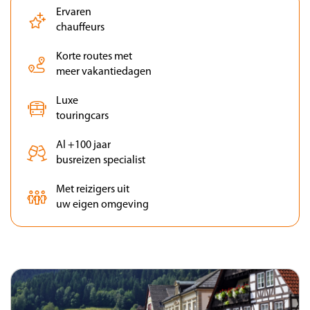
Na het ontbijt vertrekken we naar Nederland,
Ervaren
chauffeurs
waar we in de vroege avond zullen aankomen.
Korte routes met
meer vakantiedagen
Luxe
touringcars
Al +100 jaar
busreizen specialist
Met reizigers uit
uw eigen omgeving