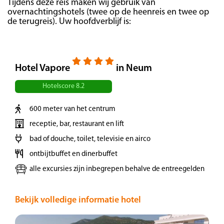
Neum
Tijdens deze reis maken wij gebruik van
overnachtingshotels (twee op de heenreis en twee op
de terugreis). Uw hoofdverblijf is:
Eén van de hoogtepunten tijdens deze reis is
een bezoek aan Nationaal Park Krka. Midden in
een ruw karstlandschap ligt dit prachtige
Hotel Vapore
in Neum
groene Nationaal Park. Het park kent ongeveer
860 soorten planten en 230 verschillende
Hotelscore 8.2
vogelsoorten. Het park is beroemd om zijn
600 meter van het centrum
watervallen, zoals de Skradinksi Buk waar het
receptie, bar, restaurant en lift
water over een lengte van 800 meter via 17
bad of douche, toilet, televisie en airco
verdiepingen naar beneden stort (entree ca. €
40,-). In de namiddag vervolgen we onze reis
ontbijtbuffet en dinerbuffet
naar Neum.
alle excursies zijn inbegrepen behalve de entreegelden
Dag 4 | Ston – Korčula
Bekijk volledige informatie hotel