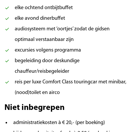
elke ochtend ontbijtbuffet
Vandaag bezoeken wij de op één na grootste
elke avond dinerbuffet
stad van Kroatië, Split. Deze stad is tevens
audiosysteem met ‘oortjes’ zodat de gidsen
bekend door de opnames van de populaire tv-
serie “Game of Thrones”. Niet alleen de
optimaal verstaanbaar zijn
boulevard zal u bekoren, maar zeker ook het
excursies volgens programma
paleis van de Romeinse keizer Diocletianus.
begeleiding door deskundige
Rondom dit paleis ligt het centrum met winkels
en markten.
chauffeur/reisbegeleider
reis per luxe Comfort Class touringcar met minibar,
Dag 6 | Mostar
(nood)toilet en airco
We gaan naar Mostar, wat al sinds de
Niet inbegrepen
Osmaanse tijd het handelscentrum van
Herzegovina is. Het is een ontmoetingsplaats
administratiekosten à € 20,- (per boeking)
van de westerse en oosterse cultuur. Het