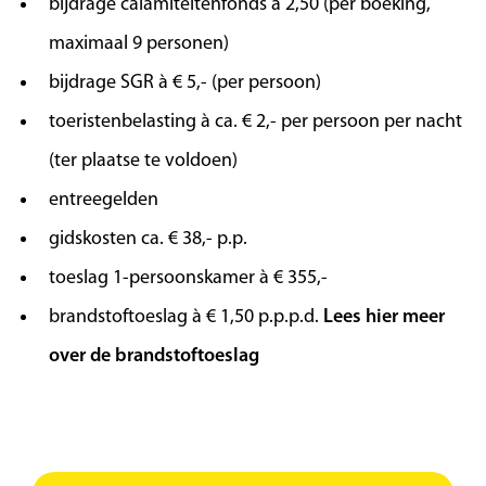
bijdrage calamiteitenfonds à 2,50 (per boeking,
kenmerk van de stad is de brug Stari Most uit
maximaal 9 personen)
de 16e eeuw. Deze staat op de
Werelderfgoedlijst. De meeste
bijdrage SGR à € 5,- (per persoon)
bezienswaardigheden liggen in de directe
toeristenbelasting à ca. € 2,- per persoon per nacht
omgeving van deze brug. Aan de oostkant
(ter plaatse te voldoen)
bevinden zich de bazaar en een aantal
prachtige moskeeën. Aan de westkant van de
entreegelden
brug ligt de hammam en een miniatuur van de
gidskosten ca. € 38,- p.p.
Stari Most brug. Indien de tijd het toelaat
toeslag 1-persoonskamer à € 355,-
bezoeken we ’s middags het bedevaartplaatsje
Međugorje.
brandstoftoeslag à € 1,50 p.p.p.d.
Lees hier meer
over de brandstoftoeslag
Dag 7 | Vrije dag
U kunt deze dag geheel naar eigen wens
invullen. Geniet van de faciliteiten die het hotel