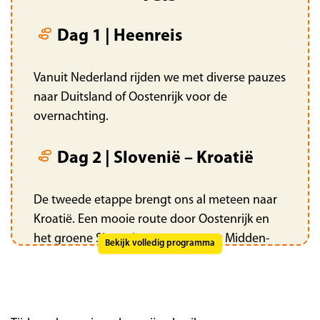
Dag 1 | Heenreis
Vanuit Nederland rijden we met diverse pauzes
naar Duitsland of Oostenrijk voor de
overnachting.
Dag 2 | Slovenië – Kroatië
De tweede etappe brengt ons al meteen naar
Kroatië. Een mooie route door Oostenrijk en
het groene Slovenië voert ons naar Midden-
Bekijk volledig programma
Kroatië voor de overnachting.
Dag 3 | Nationaal Park Krka –