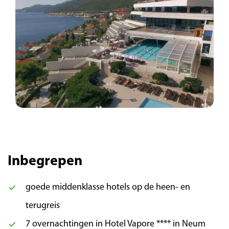
Ston was een belangrijk bolwerk van de
Republiek Ragusa en in de 14e eeuw werden
hier de eerste verdedigingsmuren gebouwd.
Ze worden nu ook wel de ‘Europese Chinese
Muur’ genoemd. Over een deel van de muren
kan gewandeld worden. Of gaat u liever in één
van de vele restaurants de beroemde oesters
proeven die hier in de baai gekweekt worden?
Na het bezoek aan Ston gaan we per boot (ca.
€ 8,-) naar het plaatsje Korčula, de oudste en
bekendste stad op het gelijknamige
schiereiland. Binnen de 13e-eeuwse
Inbegrepen
stadsmuren vindt u middeleeuwse paleizen en
kerken en het huis waar ontdekkingsreiziger
goede middenklasse hotels op de heen- en
Marco Polo geboren zou zijn.
terugreis
7 overnachtingen in Hotel Vapore **** in Neum
Dag 5 | Split