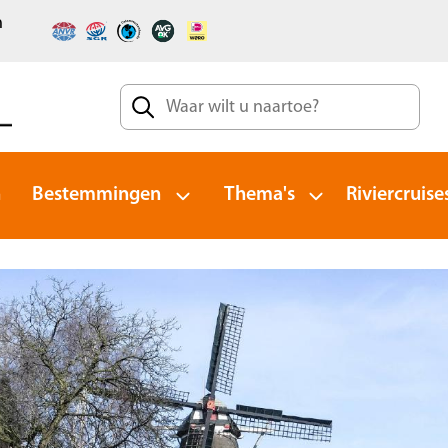
n
n
Bestemmingen
Thema's
Riviercruise