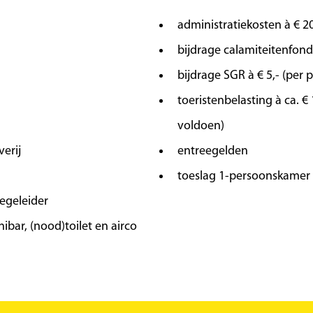
administratiekosten à € 20
bijdrage calamiteitenfond
bijdrage SGR à € 5,- (per 
toeristenbelasting à ca. €
voldoen)
erij
entreegelden
toeslag 1-persoonskamer 
egeleider
ibar, (nood)toilet en airco