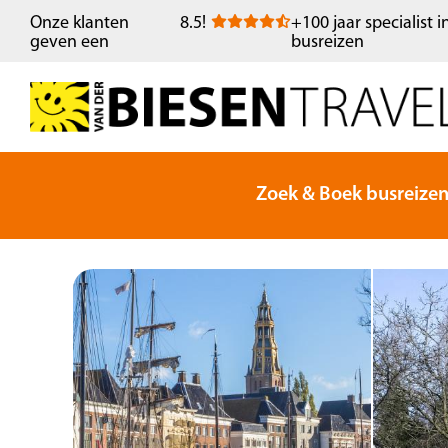
Onze klanten
8.5
!
+100 jaar specialist i
geven een
busreizen
Zoek & Boek busreize