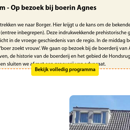
 - Op bezoek bij boerin Agnes
vertrekken we naar Borger. Hier krijgt u de kans om de bek
ntree inbegrepen). Deze indrukwekkende prehistorische gra
icht in de vroege geschiedenis van de regio. In de middag
oer zoekt vrouw'. We gaan op bezoek bij de boerderij van 
nleven, de historie van de boerderij en het gebied de Hondsr
en sluiten we af met een proeverij van advocaat.
Bekijk volledig programma
oorheen Orchideeënhoeve)
 de touringcar en vertrekken we naar Luttelgeest voor een 
 exclusief, ca. € 20,50). In de geheel overdekte hoeve waan
 U vindt hier onder andere een prachtige orchideeëntuin, tro
gaaien. Er zijn drie horecagelegenheden in het park waar u 
ar de opstapplaatsen.