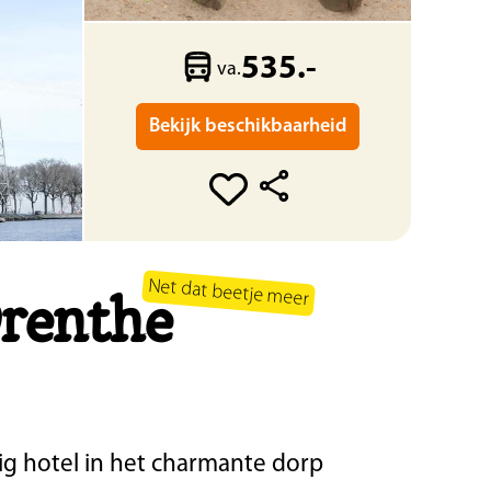
535.-
va.
Bekijk beschikbaarheid
Net dat beetje meer
renthe
ig hotel in het charmante dorp