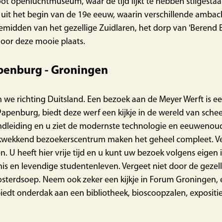
root openluchtmuseum, waar de tijd lijkt te hebben stilgesta
uit het begin van de 19e eeuw, waarin verschillende ambachte
midden van het gezellige Zuidlaren, het dorp van 'Berend Bo
oor deze mooie plaats.
penburg - Groningen
 we richting Duitsland. Een bezoek aan de Meyer Werft is ee
Papenburg, biedt deze werf een kijkje in de wereld van sch
rondleiding en u ziet de modernste technologie en eeuwen
kwekkend bezoekerscentrum maken het geheel compleet. Ve
 U heeft hier vrije tijd en u kunt uw bezoek volgens eigen 
is en levendige studentenleven. Vergeet niet door de gezelli
sterdsoep. Neem ook zeker een kijkje in Forum Groningen, 
biedt onderdak aan een bibliotheek, bioscoopzalen, expositi