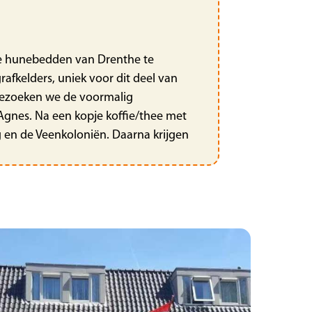
ende hunebedden van Drenthe te
fkelders, uniek voor dit deel van
 bezoeken we de voormalig
Agnes. Na een kopje koffie/thee met
ug en de Veenkoloniën. Daarna krijgen
bezoek aan Pantropica, voorheen
t u zich in een tropisch natuurgebied,
pische vlindertuin, stokstaartjestuin
op eigen gelegenheid kunt lunchen. In