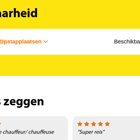
aarheid
Opstapplaatsen
Beschikba
s zeggen
e chauffeur/ chauffeuse
“Super reis”