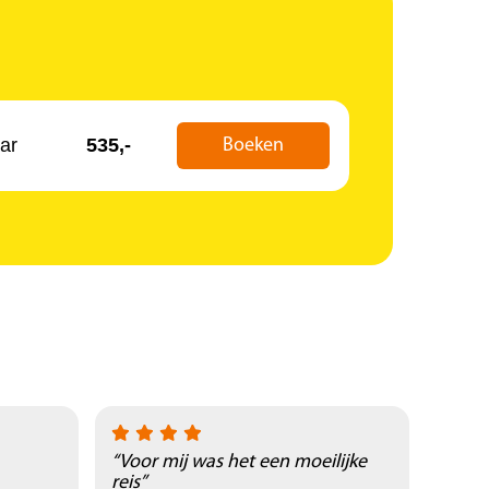
ar
535,-
Boeken
“Voor mij was het een moeilijke
“Prac
reis”
natuu