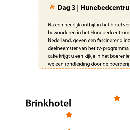
Dag 3 | Hunebedcentrum
Na een heerlijk ontbijt in het hotel 
bewonderen in het Hunebedcentrum (e
Nederland, geven een fascinerend inz
deelneemster van het tv-programma 'b
cake krijgt u een kijkje in het boere
we een rondleiding door de boerderij 
Dag 4 | Pantropica (v
Na het ontbijt laden we de bagage in
Brinkhotel
bekend als de Orchideeënhoeve (entree
het is absoluut een lust voor het oog.
en de Lorituin met 60 prachtige pape
de namiddag rijden we weer terug na