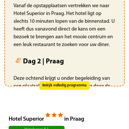
Vanaf de opstapplaatsen vertrekken we naar
Hotel Superior in Praag. Het hotel ligt op
slechts 10 minuten lopen van de binnenstad. U
heeft dus vanavond direct de kans om een
bezoek te brengen aan het mooie centrum en
een leuk restaurant te zoeken voor uw diner.
Dag 2 | Praag
Deze ochtend krijgt u onder begeleiding van
een plaatselijke gids een rondleiding door de
Bekijk volledig programma
oude historische binnenstad. U ziet o.a. het
Wenceslasplein, het Oude Stadsplein met
stadhuis en de astronomische klok. Ook mag u
de wereldberoemde Karelsbrug uit 1357 niet
Hotel Superior
in Praag
missen, die de oude stad met de Malá Strana