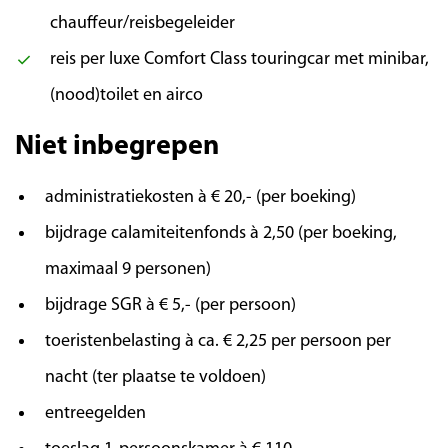
chauffeur/reisbegeleider
Boheemse ambachtskunst en regionale
lekkernijen. Geniet van de gezellige sfeer in de
reis per luxe Comfort Class touringcar met minibar,
oude stad!
(nood)toilet en airco
Niet inbegrepen
administratiekosten à € 20,- (per boeking)
bijdrage calamiteitenfonds à 2,50 (per boeking,
maximaal 9 personen)
bijdrage SGR à € 5,- (per persoon)
toeristenbelasting à ca. € 2,25 per persoon per
nacht (ter plaatse te voldoen)
entreegelden