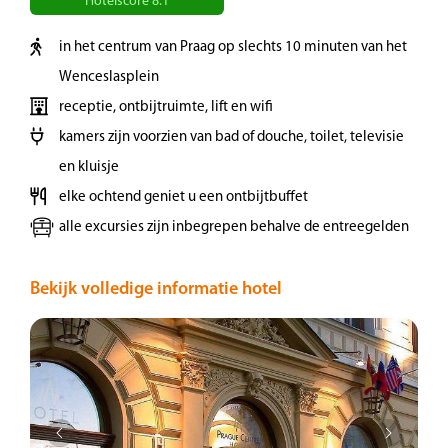
Hotelscore 8.1
verbindt. Hier bevinden zich vooral oude
paleizen. ’s Middags heeft u de gelegenheid
in het centrum van Praag op slechts 10 minuten van het
om de stad zelf te verkennen. Praag heeft tal
Wenceslasplein
van interessante musea die u kunt bezoeken
receptie, ontbijtruimte, lift en wifi
en gezellige winkelstraten.
kamers zijn voorzien van bad of douche, toilet, televisie
en kluisje
Dag 3 | Praagse Burcht
elke ochtend geniet u een ontbijtbuffet
alle excursies zijn inbegrepen behalve de entreegelden
In de vroege ochtend treffen we weer onze
gids. Per bus vertrekken we naar de Praagse
Bekijk volledige informatie hotel
Burcht, waar we starten met de wandeling. De
Burcht is ongetwijfeld de populairste
bezienswaardigheid van de stad. U treft hier
een verzameling aan van kerken, paleizen,
musea en tuinen. Vanaf bijna elke plaats in de
stad kunt u de Burcht en de St.-Vituskathedraal